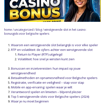
home
/
uncategorized
/
blog
/
winstgevende slot in het casino:
bonusgids voor belgische spelers
Waarom een winstgevende slot belangrijk is voor elke speler
RTP en volatiliteit: de cijfers achter een winstgevende slot
Return to Player (RTP) uitgelegd
Volatiliteit: hoe snel je winsten kunt zien
Bonussen en inzetvereisten: hun impact op jouw
winstgevendheid
Betaalmethoden en opnamesnelheid voor Belgische spelers
Registratie, verificatie en veiligheid – stap voor stap
Mobile en app-ervaring: spelen waar je wilt
Verantwoord spelen en limieten – blijvend plezier
Top 5 winstgevende slots voor Belgische spelers (2024)
Waar je nu moet beginnen