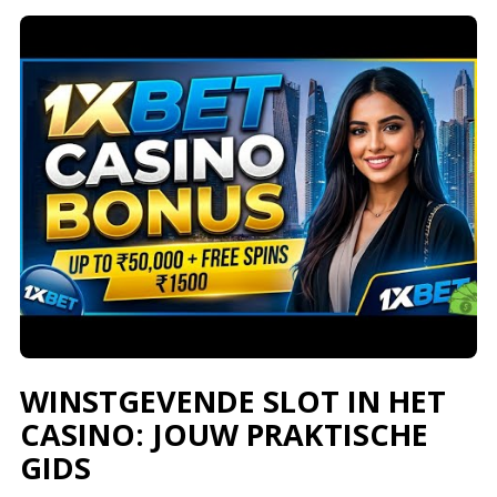
WINSTGEVENDE SLOT IN HET
CASINO: JOUW PRAKTISCHE
GIDS