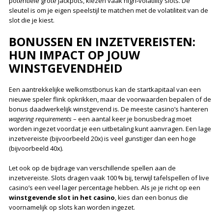
potentiële grote jackpots, kiezen vaak high‑volatility slots. De
sleutel is om je eigen speelstijl te matchen met de volatiliteit van de
slot die je kiest.
BONUSSEN EN INZETVEREISTEN:
HUN IMPACT OP JOUW
WINSTGEVENDHEID
Een aantrekkelijke welkomstbonus kan de startkapitaal van een
nieuwe speler flink opkrikken, maar de voorwaarden bepalen of de
bonus daadwerkelijk winstgevend is. De meeste casino’s hanteren
wagering requirements
– een aantal keer je bonusbedrag moet
worden ingezet voordat je een uitbetaling kunt aanvragen. Een lage
inzetvereiste (bijvoorbeeld 20x) is veel gunstiger dan een hoge
(bijvoorbeeld 40x).
Let ook op de bijdrage van verschillende spellen aan de
inzetvereiste. Slots dragen vaak 100 % bij, terwijl tafelspellen of live
casino’s een veel lager percentage hebben. Als je je richt op een
winstgevende slot in het casino
, kies dan een bonus die
voornamelijk op slots kan worden ingezet.