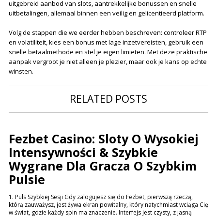
uitgebreid aanbod van slots, aantrekkelijke bonussen en snelle
uitbetalingen, allemaal binnen een veilig en gelicentieerd platform.
Volg de stappen die we eerder hebben beschreven: controleer RTP
en volatiliteit, kies een bonus met lage inzetvereisten, gebruik een
snelle betaalmethode en stel je eigen limieten. Met deze praktische
aanpak vergroot je niet alleen je plezier, maar ook je kans op echte
winsten.
RELATED POSTS
Fezbet Casino: Sloty O Wysokiej
Intensywności & Szybkie
Wygrane Dla Gracza O Szybkim
Pulsie
1. Puls Szybkiej Sesji Gdy zalogujesz się do Fezbet, pierwszą rzeczą,
którą zauważysz, jest żywa ekran powitalny, który natychmiast wciąga Cię
w świat, gdzie każdy spin ma znaczenie. Interfejs jest czysty, z jasną