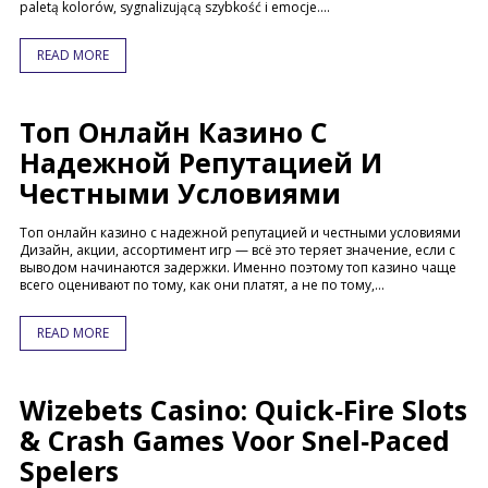
paletą kolorów, sygnalizującą szybkość i emocje....
READ MORE
Топ Онлайн Казино С
Надежной Репутацией И
Честными Условиями
Топ онлайн казино с надежной репутацией и честными условиями
Дизайн, акции, ассортимент игр — всё это теряет значение, если с
выводом начинаются задержки. Именно поэтому топ казино чаще
всего оценивают по тому, как они платят, а не по тому,...
READ MORE
Wizebets Casino: Quick‑Fire Slots
& Crash Games Voor Snel‑Paced
Spelers