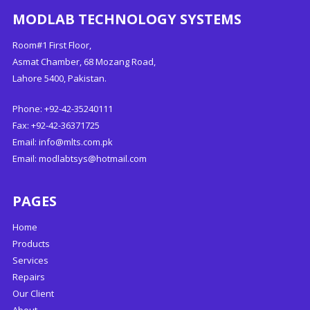
MODLAB TECHNOLOGY SYSTEMS
Room#1 First Floor,
Asmat Chamber, 68 Mozang Road,
Lahore 5400, Pakistan.
Phone: +92-42-35240111
Fax: +92-42-36371725
Email:
info@mlts.com.pk
Email:
modlabtsys@hotmail.com
PAGES
Home
Products
Services
Repairs
Our Client