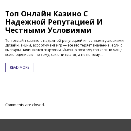
Топ Онлайн Казино С
Надежной Репутацией И
Честными Условиями
Топ онлайн казино с надежной репутацией и честными условиями
Дизайн, акции, ассортимент игр — всё это теряет значение, если с
выводом начинаются задержки. Именно поэтому топ казино чаще
всего оценивают по тому, как они платят, а не по тому,...
READ MORE
Comments are closed.