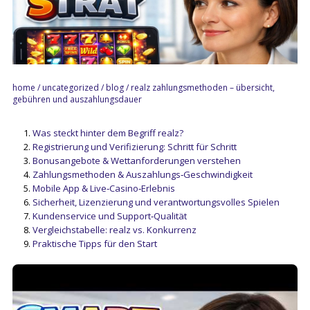
home
/
uncategorized
/
blog
/
realz zahlungsmethoden – übersicht,
gebühren und auszahlungsdauer
Was steckt hinter dem Begriff realz?
Registrierung und Verifizierung: Schritt für Schritt
Bonusangebote & Wettanforderungen verstehen
Zahlungsmethoden & Auszahlungs‑Geschwindigkeit
Mobile App & Live‑Casino‑Erlebnis
Sicherheit, Lizenzierung und verantwortungsvolles Spielen
Kundenservice und Support‑Qualität
Vergleichstabelle: realz vs. Konkurrenz
Praktische Tipps für den Start