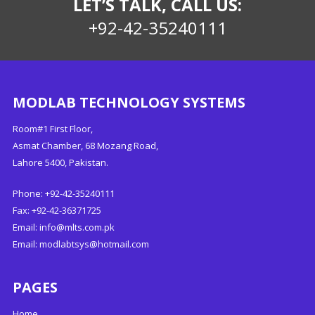
LET’S TALK, CALL US:
+92-42-35240111
MODLAB TECHNOLOGY SYSTEMS
Room#1 First Floor,
Asmat Chamber, 68 Mozang Road,
Lahore 5400, Pakistan.
Phone: +92-42-35240111
Fax: +92-42-36371725
Email:
info@mlts.com.pk
Email:
modlabtsys@hotmail.com
PAGES
Home