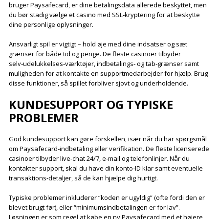
bruger Paysafecard, er dine betalingsdata allerede beskyttet, men
du bør stadig vælge et casino med SSL‑kryptering for at beskytte
dine personlige oplysninger.
Ansvarligt spil er vigtigt – hold øje med dine indsatser og sæt
grænser for både tid og penge. De fleste casinoer tilbyder
selv‑udelukkelses‑værktøjer, indbetalings‑ og tab‑grænser samt
muligheden for at kontakte en supportmedarbejder for hjælp. Brug
disse funktioner, så spillet forbliver sjovt og underholdende.
KUNDESUPPORT OG TYPISKE
PROBLEMER
God kundesupport kan gøre forskellen, især når du har spørgsmål
om Paysafecard‑indbetaling eller verifikation. De fleste licenserede
casinoer tilbyder live‑chat 24/7, e‑mail og telefonlinjer. Når du
kontakter support, skal du have din konto‑ID klar samt eventuelle
transaktions‑detaljer, så de kan hjælpe dig hurtigt.
Typiske problemer inkluderer “koden er ugyldig” (ofte fordi den er
blevet brugt før), eller “minimumsindbetalingen er for lav”.
Løsningen er som regel at købe en ny Paysafecard med et højere