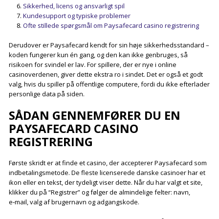
Sikkerhed, licens og ansvarligt spil
Kundesupport og typiske problemer
Ofte stillede spørgsmål om Paysafecard casino registrering
Derudover er Paysafecard kendt for sin høje sikkerhedsstandard –
koden fungerer kun én gang, og den kan ikke genbruges, så
risikoen for svindel er lav. For spillere, der er nye i online
casinoverdenen, giver dette ekstra ro i sindet. Det er også et godt
valg, hvis du spiller på offentlige computere, fordi du ikke efterlader
personlige data på siden.
SÅDAN GENNEMFØRER DU EN
PAYSAFECARD CASINO
REGISTRERING
Første skridt er at finde et casino, der accepterer Paysafecard som
indbetalingsmetode. De fleste licenserede danske casinoer har et
ikon eller en tekst, der tydeligt viser dette. Når du har valgt et site,
klikker du på “Registrer” og følger de almindelige felter: navn,
e‑mail, valg af brugernavn og adgangskode.