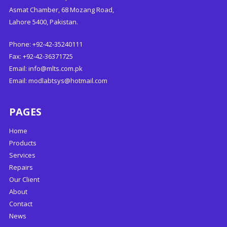
Asmat Chamber, 68 Mozang Road,
Lahore 5400, Pakistan.
Phone: +92-42-35240111
Fax: +92-42-36371725
Email:
info@mlts.com.pk
Email:
modlabtsys@hotmail.com
PAGES
Home
Products
Services
Repairs
Our Client
About
Contact
News