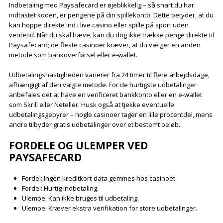
Indbetaling med Paysafecard er øjeblikkelig – så snart du har
indtastet koden, er pengene på din spillekonto. Dette betyder, at du
kan hoppe direkte ind i live casino eller spille på sport uden
ventetid. Når du skal hæve, kan du dog ikke trække penge direkte til
Paysafecard; de fleste casinoer kræver, at du vælger en anden
metode som bankoverførsel eller e‑wallet.
Udbetalingshastigheden varierer fra 24 timer til flere arbejdsdage,
afhængigt af den valgte metode. For de hurtigste udbetalinger
anbefales det at have en verificeret bankkonto eller en e‑wallet
som Skrill eller Neteller. Husk også at tjekke eventuelle
udbetalingsgebyrer – nogle casinoer tager en lille procentdel, mens
andre tilbyder gratis udbetalinger over et bestemt beløb.
FORDELE OG ULEMPER VED
PAYSAFECARD
Fordel: Ingen kreditkort‑data gemmes hos casinoet.
Fordel: Hurtig indbetaling.
Ulempe: Kan ikke bruges til udbetaling.
Ulempe: Kræver ekstra verifikation for store udbetalinger.