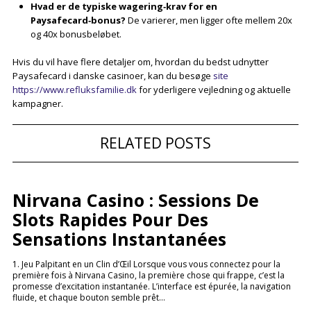
Hvad er de typiske wagering‑krav for en
Paysafecard‑bonus?
De varierer, men ligger ofte mellem 20x
og 40x bonusbeløbet.
Hvis du vil have flere detaljer om, hvordan du bedst udnytter
Paysafecard i danske casinoer, kan du besøge
site
https://www.refluksfamilie.dk
for yderligere vejledning og aktuelle
kampagner.
RELATED POSTS
Nirvana Casino : Sessions De
Slots Rapides Pour Des
Sensations Instantanées
1. Jeu Palpitant en un Clin d’Œil Lorsque vous vous connectez pour la
première fois à Nirvana Casino, la première chose qui frappe, c’est la
promesse d’excitation instantanée. L’interface est épurée, la navigation
fluide, et chaque bouton semble prêt...