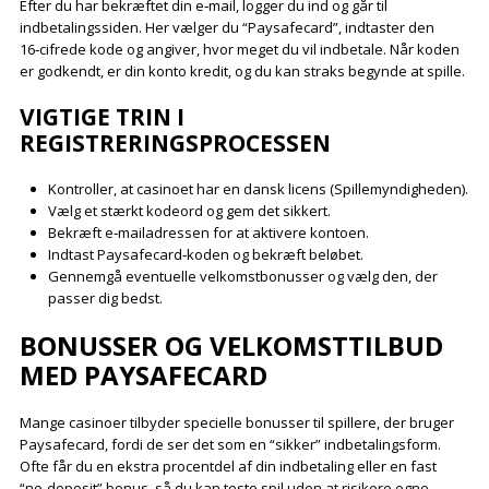
Efter du har bekræftet din e‑mail, logger du ind og går til
indbetalingssiden. Her vælger du “Paysafecard”, indtaster den
16‑cifrede kode og angiver, hvor meget du vil indbetale. Når koden
er godkendt, er din konto kredit, og du kan straks begynde at spille.
VIGTIGE TRIN I
REGISTRERINGSPROCESSEN
Kontroller, at casinoet har en dansk licens (Spillemyndigheden).
Vælg et stærkt kodeord og gem det sikkert.
Bekræft e‑mailadressen for at aktivere kontoen.
Indtast Paysafecard‑koden og bekræft beløbet.
Gennemgå eventuelle velkomstbonusser og vælg den, der
passer dig bedst.
BONUSSER OG VELKOMSTTILBUD
MED PAYSAFECARD
Mange casinoer tilbyder specielle bonusser til spillere, der bruger
Paysafecard, fordi de ser det som en “sikker” indbetalingsform.
Ofte får du en ekstra procentdel af din indbetaling eller en fast
“no‑deposit” bonus, så du kan teste spil uden at risikere egne