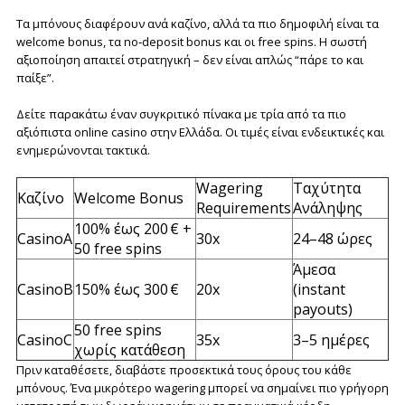
Τα μπόνους διαφέρουν ανά καζίνο, αλλά τα πιο δημοφιλή είναι τα
welcome bonus, τα no‑deposit bonus και οι free spins. Η σωστή
αξιοποίηση απαιτεί στρατηγική – δεν είναι απλώς “πάρε το και
παίξε”.
Δείτε παρακάτω έναν συγκριτικό πίνακα με τρία από τα πιο
αξιόπιστα online casino στην Ελλάδα. Οι τιμές είναι ενδεικτικές και
ενημερώνονται τακτικά.
Wagering
Ταχύτητα
Καζίνο
Welcome Bonus
Requirements
Ανάληψης
100% έως 200 € +
CasinoA
30x
24–48 ώρες
50 free spins
Άμεσα
CasinoB
150% έως 300 €
20x
(instant
payouts)
50 free spins
CasinoC
35x
3–5 ημέρες
χωρίς κατάθεση
Πριν καταθέσετε, διαβάστε προσεκτικά τους όρους του κάθε
μπόνους. Ένα μικρότερο wagering μπορεί να σημαίνει πιο γρήγορη