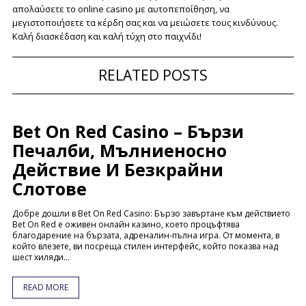
απολαύσετε το online casino με αυτοπεποίθηση, να
μεγιστοποιήσετε τα κέρδη σας και να μειώσετε τους κινδύνους.
Καλή διασκέδαση και καλή τύχη στο παιχνίδι!
RELATED POSTS
Bet On Red Casino – Бързи
Печалби, Мълниеносно
Действие И Безкрайни
Слотове
Добре дошли в Bet On Red Casino: Бързо завъртане към действието
Bet On Red е оживен онлайн казино, което процъфтява
благодарение на бързата, адреналин‑пълна игра. От момента, в
който влезете, ви посреща стилен интерфейс, който показва над
шест хиляди...
READ MORE