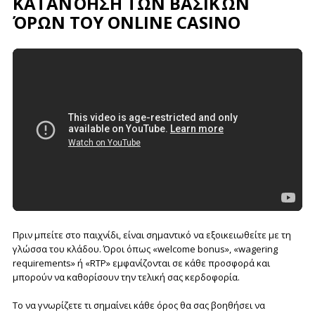
ΚΑΤΑΝΌΗΣΗ ΤΩΝ ΒΑΣΙΚΏΝ
ΌΡΩΝ ΤΟΥ ONLINE CASINO
Πριν μπείτε στο παιχνίδι, είναι σημαντικό να εξοικειωθείτε με τη
γλώσσα του κλάδου. Όροι όπως «welcome bonus», «wagering
requirements» ή «RTP» εμφανίζονται σε κάθε προσφορά και
μπορούν να καθορίσουν την τελική σας κερδοφορία.
Το να γνωρίζετε τι σημαίνει κάθε όρος θα σας βοηθήσει να