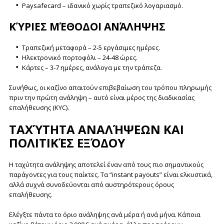
Paysafecard – ιδανικό χωρίς τραπεζικό λογαριασμό.
ΚΎΡΙΕΣ ΜΈΘΟΔΟΙ ΑΝΆΛΗΨΗΣ
Τραπεζική μεταφορά – 2‑5 εργάσιμες ημέρες.
Ηλεκτρονικό πορτοφόλι – 24‑48 ώρες.
Κάρτες – 3‑7 ημέρες, ανάλογα με την τράπεζα.
Συνήθως, οι καζίνο απαιτούν επιβεβαίωση του τρόπου πληρωμής
πριν την πρώτη ανάληψη – αυτό είναι μέρος της διαδικασίας
επαλήθευσης (KYC).
ΤΑΧΎΤΗΤΑ ΑΝΑΛΉΨΕΩΝ ΚΑΙ
ΠΟΛΙΤΙΚΈΣ ΕΞΌΔΟΥ
Η ταχύτητα ανάληψης αποτελεί έναν από τους πιο σημαντικούς
παράγοντες για τους παίκτες. Τα “instant payouts” είναι ελκυστικά,
αλλά συχνά συνοδεύονται από αυστηρότερους όρους
επαλήθευσης.
Ελέγξτε πάντα το όριο ανάληψης ανά μέρα ή ανά μήνα. Κάποια