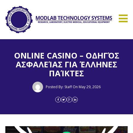
ONLINE CASINO – ΟΔΗΓΌΣ
ΑΣΦΑΛΕΊΑΣ ΓΙΑ ΈΛΛΗΝΕΣ
ΠΑΊΚΤΕΣ
Posted By: Staff On May 29, 2026