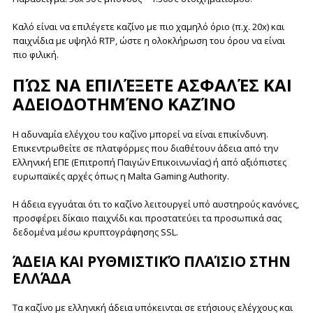
Καλό είναι να επιλέγετε καζίνο με πιο χαμηλό όριο (π.χ. 20x) και
παιχνίδια με υψηλό RTP, ώστε η ολοκλήρωση του όρου να είναι
πιο φιλική.
ΠΏΣ ΝΑ ΕΠΙΛΈΞΕΤΕ ΑΣΦΑΛΈΣ ΚΑΙ
ΑΔΕΙΟΔΟΤΗΜΈΝΟ ΚΑΖΊΝΟ
Η αδυναμία ελέγχου του καζίνο μπορεί να είναι επικίνδυνη.
Επικεντρωθείτε σε πλατφόρμες που διαθέτουν άδεια από την
Ελληνική ΕΠΕ (Επιτροπή Παιγών Επικοινωνίας) ή από αξιόπιστες
ευρωπαϊκές αρχές όπως η Malta Gaming Authority.
Η άδεια εγγυάται ότι το καζίνο λειτουργεί υπό αυστηρούς κανόνες,
προσφέρει δίκαιο παιχνίδι και προστατεύει τα προσωπικά σας
δεδομένα μέσω κρυπτογράφησης SSL.
ΆΔΕΙΑ ΚΑΙ ΡΥΘΜΙΣΤΙΚΌ ΠΛΑΊΣΙΟ ΣΤΗΝ
ΕΛΛΆΔΑ
Τα καζίνο με ελληνική άδεια υπόκεινται σε ετήσιους ελέγχους και