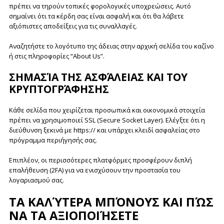
πρέπει να τηρούν τοπικές φορολογικές υποχρεώσεις. Αυτό
σημαίνει ότι τα κέρδη σας είναι ασφαλή και ότι θα λάβετε
αξιόπιστες αποδείξεις για τις συναλλαγές.
Αναζητήστε το λογότυπο της άδειας στην αρχική σελίδα του καζίνο
ή στις πληροφορίες “About Us”.
ΣΗΜΑΣΊΑ ΤΗΣ ΑΣΦΆΛΕΙΑΣ ΚΑΙ ΤΟΥ
ΚΡΥΠΤΟΓΡΆΦΗΣΗΣ
Κάθε σελίδα που χειρίζεται προσωπικά και οικονομικά στοιχεία
πρέπει να χρησιμοποιεί SSL (Secure Socket Layer). Ελέγξτε ότι η
διεύθυνση ξεκινά με https:// και υπάρχει κλειδί ασφαλείας στο
πρόγραμμα περιήγησής σας.
Επιπλέον, οι περισσότερες πλατφόρμες προσφέρουν διπλή
επαλήθευση (2FA) για να ενισχύσουν την προστασία του
λογαριασμού σας.
ΤΑ ΚΑΛΎΤΕΡΑ ΜΠΌΝΟΥΣ ΚΑΙ ΠΏΣ
ΝΑ ΤΑ ΑΞΙΟΠΟΙΉΣΕΤΕ