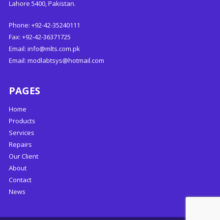
Lahore 5400, Pakistan.
Phone: +92-42-35240111
Fax: +92-42-36371725
Email:
info@mlts.com.pk
Email:
modlabtsys@hotmail.com
PAGES
Home
Products
Services
Repairs
Our Client
About
Contact
News