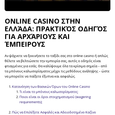
ONLINE CASINO ΣΤΗΝ
ΕΛΛΆΔΑ: ΠΡΑΚΤΙΚΌΣ ΟΔΗΓΌΣ
ΓΙΑ ΑΡΧΆΡΙΟΥΣ ΚΑΙ
ΈΜΠΕΙΡΟΥΣ
Αν ψάχνετε να ξεκινήσετε το ταξίδι σας στο online casino ή απλώς
θέλετε να βελτιώσετε την εμπειρία σας, αυτός ο οδηγός είναι
φτιαγμένος για εσάς. Θα καλύψουμε όλα τα κρίσιμα σημεία – από
τα μπόνους καλωσορίσματος μέχρι τις μεθόδους ανάληψης – ώστε
να μπορείτε να παίξετε έξυπνα και ασφαλώς.
Κατανόηση των Βασικών Όρων του Online Casino
Τι είναι το μπόνους καλωσορίσματος;
Ποιοι είναι οι όροι στοιχηματισμού (wagering
requirements);
Πώς να Επιλέξετε Ασφαλές και Αδειοδοτημένο Καζίνο