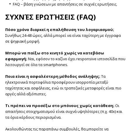
FAQ – βάση γνώσεων με απαντήσεις σε συχνές ερωτήσεις.
ΣΥΧΝΈΣ ΕΡΩΤΉΣΕΙΣ (FAQ)
Πόσο χρόνο διαρκεί η επαλήθευση του λογαριασμού;
Συνήθως 24‑48 ώρες, αλλά μπορεί να είναι ταχύτερη με έγγραφα
σε ψηφιακή μορφή.
Μπορώ να παίξω στο κινητό χωρίς να κατεβάσω
εφαρμογή;
Ναι, εφόσον το καζίνο έχει responsive ιστοσελίδα που
λειτουργεί σε όλα τα smartphones.
Ποια είναι η ασφαλέστερη μέθοδος ανάληψης;
Τα
ηλεκτρονικά πορτοφόλια προσφέρουν ισορροπία μεταξύ
ταχύτητας και ασφάλειας, ενώ οι τραπεζικές μεταφορές είναι πιο
αργές αλλά αξιόπιστες.
Τι πρέπει να προσέξω στο μπόνους χωρίς κατάθεση;
Οι
απαιτήσεις στοιχηματισμού είναι συχνά υψηλότερες (π.χ. 40x) και
τα όρια κέρδους περιορισμένα.
Ακολουθώντας τις παραπάνω συμβουλές, θα μπορείτε να