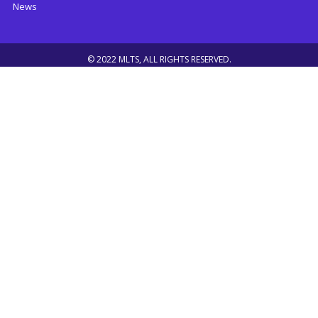
News
© 2022 MLTS, ALL RIGHTS RESERVED.