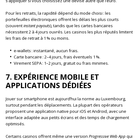
s’appliquer si vous choisissez une devise autre que l’euro.
Pour les retraits, la rapidité dépend du mode choisi : les
portefeuilles électroniques offrent les délais les plus courts
(souvent
instant payouts
), tandis que les cartes bancaires
nécessitent 2 à 4 jours ouvrés. Les casinos les plus réputés limitent
les frais de retrait à 1 % ou moins.
e‑wallets : instantané, aucun frais.
Carte bancaire : 2–4 jours, frais éventuels 1 %.
Virement SEPA : 1–2 jours, gratuit ou frais minimes.
7. EXPÉRIENCE MOBILE ET
APPLICATIONS DÉDIÉES
Jouer sur smartphone est aujourd’hui la norme au Luxembourg,
surtout pendant les déplacements. La plupart des opérateurs
proposent une application native pour iOS et Android, avec une
interface adaptée aux petits écrans et des temps de chargement
optimisés.
Certains casinos offrent même une version
Progressive Web App
qui