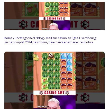
home
/
uncategorized
/
blog
/
meilleur casino en ligne luxembourg :
guide complet 2024 des bonus, paiements et expérience mobile