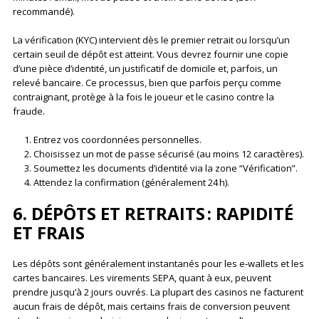
recommandé).
La vérification (KYC) intervient dès le premier retrait ou lorsqu’un
certain seuil de dépôt est atteint. Vous devrez fournir une copie
d’une pièce d’identité, un justificatif de domicile et, parfois, un
relevé bancaire. Ce processus, bien que parfois perçu comme
contraignant, protège à la fois le joueur et le casino contre la
fraude.
Entrez vos coordonnées personnelles.
Choisissez un mot de passe sécurisé (au moins 12 caractères).
Soumettez les documents d’identité via la zone “Vérification”.
Attendez la confirmation (généralement 24 h).
6. DÉPÔTS ET RETRAITS : RAPIDITÉ
ET FRAIS
Les dépôts sont généralement instantanés pour les e‑wallets et les
cartes bancaires. Les virements SEPA, quant à eux, peuvent
prendre jusqu’à 2 jours ouvrés. La plupart des casinos ne facturent
aucun frais de dépôt, mais certains frais de conversion peuvent