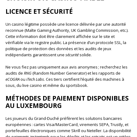
LICENCE ET SÉCURITÉ
Un casino légitime possède une licence délivrée par une autorité
reconnue (Malte Gaming Authority, UK Gambling Commission, etc.).
Cette information doit être clairement affichée sur le site et
vérifiable via le registre public. La présence d’un protocole SSL, la
politique de protection des données et les audits de jeux
indépendants garantissent une
sécurité
solide.
Ne vous fiez pas uniquement aux avis anonymes ; recherchez les
audits de
RNG
(Random Number Generator) et les rapports de
eCOGRA
ou
iTech Labs
. Ces tiers certifient l’équité des machines à
sous, du live casino et même du sportsbook.
MÉTHODES DE PAIEMENT DISPONIBLES
AU LUXEMBOURG
Les joueurs du Grand-Duché préfèrent les solutions bancaires
européennes : cartes Visa/MasterCard, virements SEPA, Trustly, et
portefeuilles électroniques comme Skrill ou Neteller. La disponibilité
de
paiements instantanés
pour les dépôts et les retraits est un critère