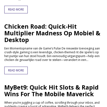
READ MORE
Chicken Road: Quick‑Hit
Multiplier Madness Op Mobiel &
Desktop
Een Momentopname van de Game’s Pulse De nieuwste toevoeging aan
crash-style gaming is een levendige, chicken‑themed rit die spelers op
het puntje van hun stoel houdt. Een eenvoudig uitgangspunt—help een
chicken de gevaarlijke road over te steken—verandert in een...
READ MORE
MyBet9: Quick Hit Slots & Rapid
Wins For The Mobile Maverick
When you’re juggling a cup of coffee, scrolling through your inbox, and
suddenly craving a burst of adrenaline, MyBet9 delivers the perfect