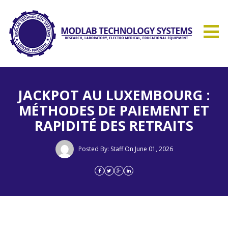
JACKPOT AU LUXEMBOURG :
MÉTHODES DE PAIEMENT ET
RAPIDITÉ DES RETRAITS
Posted By: Staff On June 01, 2026