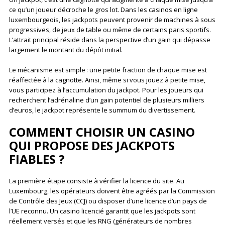
ce qu’un joueur décroche le gros lot. Dans les casinos en ligne
luxembourgeois, les jackpots peuvent provenir de machines à sous
progressives, de jeux de table ou même de certains paris sportifs.
L’attrait principal réside dans la perspective d’un gain qui dépasse
largement le montant du dépôt initial.
Le mécanisme est simple : une petite fraction de chaque mise est
réaffectée à la cagnotte. Ainsi, même si vous jouez à petite mise,
vous participez à l’accumulation du jackpot. Pour les joueurs qui
recherchent l’adrénaline d’un gain potentiel de plusieurs milliers
d’euros, le jackpot représente le summum du divertissement.
COMMENT CHOISIR UN CASINO
QUI PROPOSE DES JACKPOTS
FIABLES ?
La première étape consiste à vérifier la licence du site. Au
Luxembourg, les opérateurs doivent être agréés par la Commission
de Contrôle des Jeux (CCJ) ou disposer d’une licence d’un pays de
l’UE reconnu. Un casino licencié garantit que les jackpots sont
réellement versés et que les RNG (générateurs de nombres