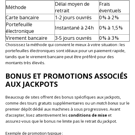
Délai moyen de
Frais
Méthode
retrait
éventuels
Carte bancaire
1‑2 jours ouvrés
0 % à 2 %
Portefeuille
Instantané à 24 h
0 % à 1,5 %
électronique
Virement bancaire
3‑5 jours ouvrés
0 % à 3 %
Choisissez la méthode qui convient le mieux à votre situation : les
portefeuilles électroniques sont idéaux pour un paiement rapide,
tandis que le virement bancaire peut être préféré pour des
montants très élevés.
BONUS ET PROMOTIONS ASSOCIÉS
AUX JACKPOTS
Beaucoup de sites offrent des bonus spécifiques aux jackpots,
comme des tours gratuits supplémentaires ou un
match bonus
sur le
premier dépôt dédié aux machines à sous progressives. Avant
d’accepter, lisez attentivement les
conditions de mise
et
assurez‑vous que le bonus ne limite pas le retrait du jackpot.
Exemple de promotion typique :