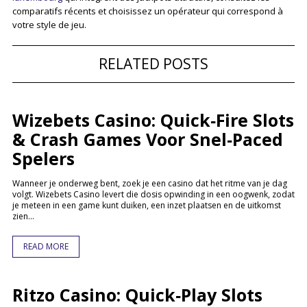
comparatifs récents et choisissez un opérateur qui correspond à
votre style de jeu.
RELATED POSTS
Wizebets Casino: Quick‑Fire Slots
& Crash Games Voor Snel‑Paced
Spelers
Wanneer je onderweg bent, zoek je een casino dat het ritme van je dag
volgt. Wizebets Casino levert die dosis opwinding in een oogwenk, zodat
je meteen in een game kunt duiken, een inzet plaatsen en de uitkomst
zien...
READ MORE
Ritzo Casino: Quick‑Play Slots