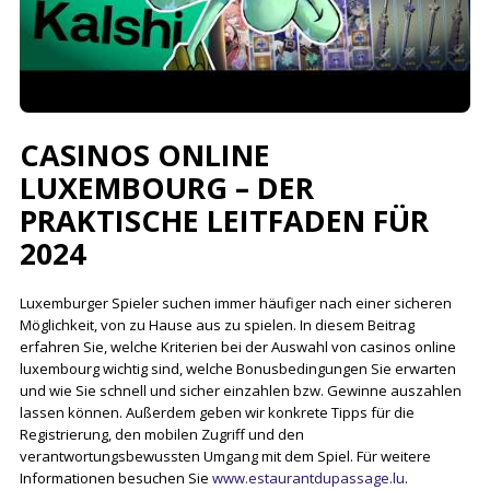
CASINOS ONLINE
LUXEMBOURG – DER
PRAKTISCHE LEITFADEN FÜR
2024
Luxemburger Spieler suchen immer häufiger nach einer sicheren
Möglichkeit, von zu Hause aus zu spielen. In diesem Beitrag
erfahren Sie, welche Kriterien bei der Auswahl von casinos online
luxembourg wichtig sind, welche Bonusbedingungen Sie erwarten
und wie Sie schnell und sicher einzahlen bzw. Gewinne auszahlen
lassen können. Außerdem geben wir konkrete Tipps für die
Registrierung, den mobilen Zugriff und den
verantwortungsbewussten Umgang mit dem Spiel. Für weitere
Informationen besuchen Sie
www.estaurantdupassage.lu
.