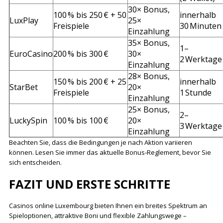
30× Bonus,
100 % bis 250 € + 50
innerhalb
LuxPlay
25×
Freispiele
30 Minuten
Einzahlung
35× Bonus,
1–
EuroCasino
200 % bis 300 €
30×
2 Werktage
Einzahlung
28× Bonus,
150 % bis 200 € + 25
innerhalb
StarBet
20×
Freispiele
1 Stunde
Einzahlung
25× Bonus,
2–
LuckySpin
100 % bis 100 €
20×
3 Werktage
Einzahlung
Beachten Sie, dass die Bedingungen je nach Aktion variieren
können. Lesen Sie immer das aktuelle Bonus‑Reglement, bevor Sie
sich entscheiden.
FAZIT UND ERSTE SCHRITTE
Casinos online Luxembourg bieten Ihnen ein breites Spektrum an
Spieloptionen, attraktive Boni und flexible Zahlungswege –