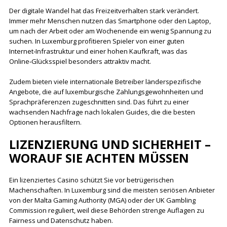
Der digitale Wandel hat das Freizeitverhalten stark verändert.
Immer mehr Menschen nutzen das Smartphone oder den Laptop,
um nach der Arbeit oder am Wochenende ein wenig Spannung zu
suchen. In Luxemburg profitieren Spieler von einer guten
Internet‑Infrastruktur und einer hohen Kaufkraft, was das
Online‑Glücksspiel besonders attraktiv macht.
Zudem bieten viele internationale Betreiber länderspezifische
Angebote, die auf luxemburgische Zahlungsgewohnheiten und
Sprachpräferenzen zugeschnitten sind. Das führt zu einer
wachsenden Nachfrage nach lokalen Guides, die die besten
Optionen herausfiltern.
LIZENZIERUNG UND SICHERHEIT –
WORAUF SIE ACHTEN MÜSSEN
Ein lizenziertes Casino schützt Sie vor betrügerischen
Machenschaften. In Luxemburg sind die meisten seriösen Anbieter
von der Malta Gaming Authority (MGA) oder der UK Gambling
Commission reguliert, weil diese Behörden strenge Auflagen zu
Fairness und Datenschutz haben.