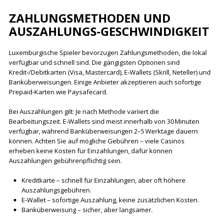
ZAHLUNGSMETHODEN UND
AUSZAHLUNGS‑GESCHWINDIGKEIT
Luxemburgische Spieler bevorzugen Zahlungsmethoden, die lokal
verfügbar und schnell sind. Die gängigsten Optionen sind
Kredit‑/Debitkarten (Visa, Mastercard), E‑Wallets (Skrill, Neteller) und
Banküberweisungen. Einige Anbieter akzeptieren auch sofortige
Prepaid‑Karten wie Paysafecard.
Bei Auszahlungen gilt: Je nach Methode variiert die
Bearbeitungszeit. E‑Wallets sind meist innerhalb von 30 Minuten
verfügbar, während Banküberweisungen 2–5 Werktage dauern
können. Achten Sie auf mögliche Gebühren – viele Casinos
erheben keine Kosten für Einzahlungen, dafür können
Auszahlungen gebührenpflichtig sein.
Kreditkarte – schnell für Einzahlungen, aber oft höhere
Auszahlungsgebühren.
E‑Wallet – sofortige Auszahlung, keine zusätzlichen Kosten.
Banküberweisung – sicher, aber langsamer.