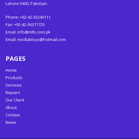
Lahore 5400, Pakistan.
Phone: +92-42-35240111
Fax: +92-42-36371725
Email:
info@mlts.com.pk
Email:
modlabtsys@hotmail.com
PAGES
Home
Products
Services
Repairs
Our Client
About
Contact
News