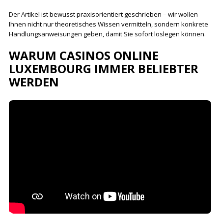
Der Artikel ist bewusst praxisorientiert geschrieben – wir wollen
Ihnen nicht nur theoretisches Wissen vermitteln, sondern konkrete
Handlungsanweisungen geben, damit Sie sofort loslegen können.
WARUM CASINOS ONLINE
LUXEMBOURG IMMER BELIEBTER
WERDEN