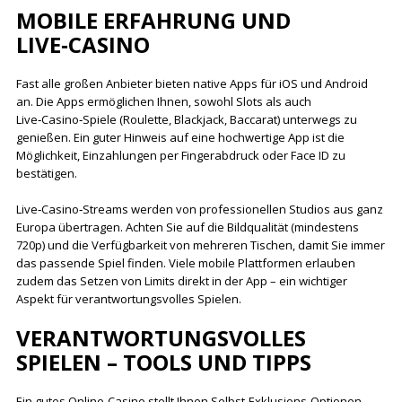
MOBILE ERFAHRUNG UND
LIVE‑CASINO
Fast alle großen Anbieter bieten native Apps für iOS und Android
an. Die Apps ermöglichen Ihnen, sowohl Slots als auch
Live‑Casino‑Spiele (Roulette, Blackjack, Baccarat) unterwegs zu
genießen. Ein guter Hinweis auf eine hochwertige App ist die
Möglichkeit, Einzahlungen per Fingerabdruck oder Face ID zu
bestätigen.
Live‑Casino‑Streams werden von professionellen Studios aus ganz
Europa übertragen. Achten Sie auf die Bildqualität (mindestens
720p) und die Verfügbarkeit von mehreren Tischen, damit Sie immer
das passende Spiel finden. Viele mobile Plattformen erlauben
zudem das Setzen von Limits direkt in der App – ein wichtiger
Aspekt für verantwortungsvolles Spielen.
VERANTWORTUNGSVOLLES
SPIELEN – TOOLS UND TIPPS
Ein gutes Online‑Casino stellt Ihnen Selbst‑Exklusions‑Optionen,