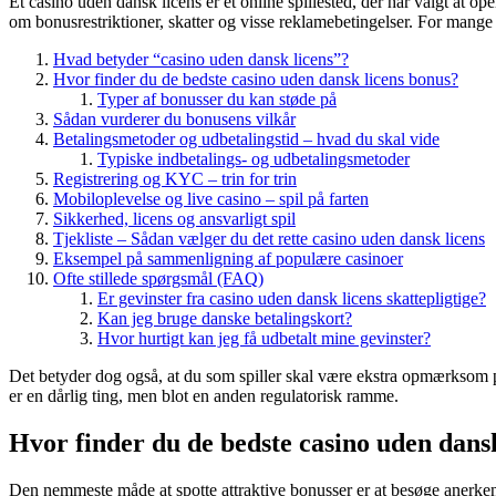
Et casino uden dansk licens er et online spillested, der har valgt at 
om bonusrestriktioner, skatter og visse reklamebetingelser. For mange 
Hvad betyder “casino uden dansk licens”?
Hvor finder du de bedste casino uden dansk licens bonus?
Typer af bonusser du kan støde på
Sådan vurderer du bonusens vilkår
Betalingsmetoder og udbetalingstid – hvad du skal vide
Typiske indbetalings- og udbetalingsmetoder
Registrering og KYC – trin for trin
Mobiloplevelse og live casino – spil på farten
Sikkerhed, licens og ansvarligt spil
Tjekliste – Sådan vælger du det rette casino uden dansk licens
Eksempel på sammenligning af populære casinoer
Ofte stillede spørgsmål (FAQ)
Er gevinster fra casino uden dansk licens skattepligtige?
Kan jeg bruge danske betalingskort?
Hvor hurtigt kan jeg få udbetalt mine gevinster?
Det betyder dog også, at du som spiller skal være ekstra opmærksom p
er en dårlig ting, men blot en anden regulatorisk ramme.
Hvor finder du de bedste casino uden dans
Den nemmeste måde at spotte attraktive bonusser er at besøge anerkendt