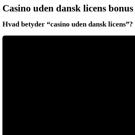
Casino uden dansk licens bonus –
Hvad betyder “casino uden dansk licens”?