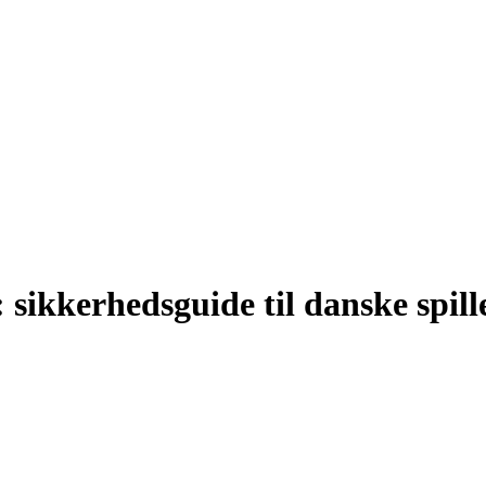
 sikkerhedsguide til danske spill