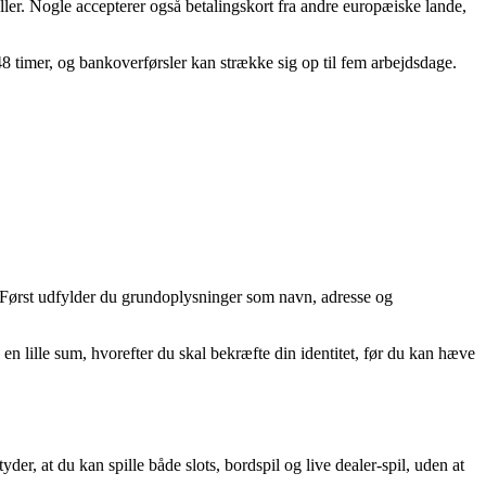
ller. Nogle accepterer også betalingskort fra andre europæiske lande,
8 timer, og bankoverførsler kan strække sig op til fem arbejdsdage.
 Først udfylder du grundoplysninger som navn, adresse og
en lille sum, hvorefter du skal bekræfte din identitet, før du kan hæve
r, at du kan spille både slots, bordspil og live dealer‑spil, uden at