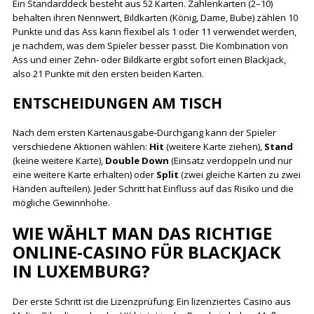
Ein Standarddeck besteht aus 52 Karten. Zahlenkarten (2–10)
behalten ihren Nennwert, Bildkarten (König, Dame, Bube) zählen 10
Punkte und das Ass kann flexibel als 1 oder 11 verwendet werden,
je nachdem, was dem Spieler besser passt. Die Kombination von
Ass und einer Zehn‑ oder Bildkarte ergibt sofort einen Blackjack,
also 21 Punkte mit den ersten beiden Karten.
ENTSCHEIDUNGEN AM TISCH
Nach dem ersten Kartenausgabe‑Durchgang kann der Spieler
verschiedene Aktionen wählen:
Hit
(weitere Karte ziehen),
Stand
(keine weitere Karte),
Double Down
(Einsatz verdoppeln und nur
eine weitere Karte erhalten) oder
Split
(zwei gleiche Karten zu zwei
Händen aufteilen). Jeder Schritt hat Einfluss auf das Risiko und die
mögliche Gewinnhöhe.
WIE WÄHLT MAN DAS RICHTIGE
ONLINE‑CASINO FÜR BLACKJACK
IN LUXEMBURG?
Der erste Schritt ist die Lizenzprüfung: Ein lizenziertes Casino aus