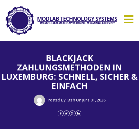
BLACKJACK
ZAHLUNGSMETHODEN IN
LUXEMBURG: SCHNELL, SICHER &
EINFACH
Posted By: Staff On June 01, 2026