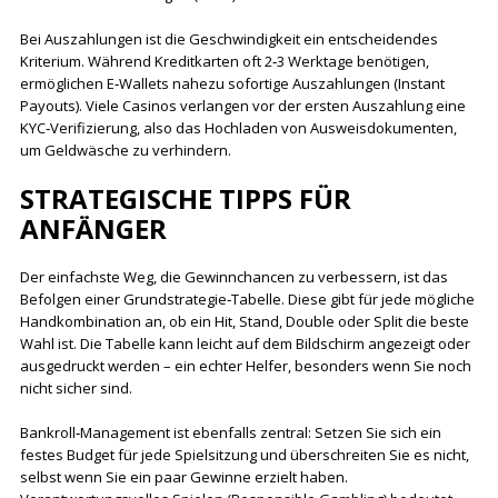
Bei Auszahlungen ist die Geschwindigkeit ein entscheidendes
Kriterium. Während Kreditkarten oft 2‑3 Werktage benötigen,
ermöglichen E‑Wallets nahezu sofortige Auszahlungen (Instant
Payouts). Viele Casinos verlangen vor der ersten Auszahlung eine
KYC‑Verifizierung, also das Hochladen von Ausweisdokumenten,
um Geldwäsche zu verhindern.
STRATEGISCHE TIPPS FÜR
ANFÄNGER
Der einfachste Weg, die Gewinnchancen zu verbessern, ist das
Befolgen einer Grundstrategie‑Tabelle. Diese gibt für jede mögliche
Handkombination an, ob ein Hit, Stand, Double oder Split die beste
Wahl ist. Die Tabelle kann leicht auf dem Bildschirm angezeigt oder
ausgedruckt werden – ein echter Helfer, besonders wenn Sie noch
nicht sicher sind.
Bankroll‑Management ist ebenfalls zentral: Setzen Sie sich ein
festes Budget für jede Spielsitzung und überschreiten Sie es nicht,
selbst wenn Sie ein paar Gewinne erzielt haben.