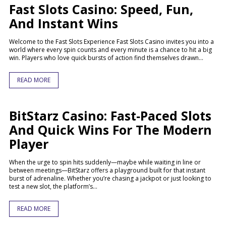
Fast Slots Casino: Speed, Fun,
And Instant Wins
Welcome to the Fast Slots Experience Fast Slots Casino invites you into a
world where every spin counts and every minute is a chance to hit a big
win. Players who love quick bursts of action find themselves drawn...
READ MORE
BitStarz Casino: Fast‑Paced Slots
And Quick Wins For The Modern
Player
When the urge to spin hits suddenly—maybe while waiting in line or
between meetings—BitStarz offers a playground built for that instant
burst of adrenaline. Whether you’re chasing a jackpot or just looking to
test a new slot, the platform’s...
READ MORE