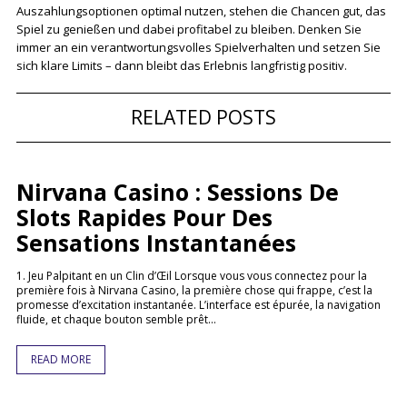
Auszahlungsoptionen optimal nutzen, stehen die Chancen gut, das
Spiel zu genießen und dabei profitabel zu bleiben. Denken Sie
immer an ein verantwortungsvolles Spielverhalten und setzen Sie
sich klare Limits – dann bleibt das Erlebnis langfristig positiv.
RELATED POSTS
Nirvana Casino : Sessions De
Slots Rapides Pour Des
Sensations Instantanées
1. Jeu Palpitant en un Clin d’Œil Lorsque vous vous connectez pour la
première fois à Nirvana Casino, la première chose qui frappe, c’est la
promesse d’excitation instantanée. L’interface est épurée, la navigation
fluide, et chaque bouton semble prêt...
READ MORE