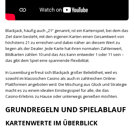
Blackjack, häufig auch „21“ genannt, ist ein Kartenspiel, bei dem das
Ziel darin besteht, mit den eigenen Karten einen Gesamtwert von
höchstens 21 zu erreichen und dabei näher an diesem Wert zu
liegen als der Dealer. Jede Karte hat ihren normalen Zahlenwert,
Bildkarten zählen 10 und das Ass kann entweder 1 oder 11 sein –
das gibt dem Spiel eine spannende Flexibilität.
In Luxemburg erfreut sich Blackjack großer Beliebtheit, weil es
sowohl im klassischen Casino als auch in zahlreichen Online-
Plattformen angeboten wird. Die Mischung aus Glück und Strategie
macht es zu einem idealen Einstiegsspiel für alle, die das
Casino‑Erlebnis zu Hause oder unterwegs genießen möchten.
GRUNDREGELN UND SPIELABLAUF
KARTENWERTE IM ÜBERBLICK